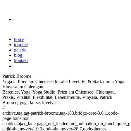
home
termine
galerie
blog
kontakt
Patrick Broome
Yoga in Prien am Chiemsee für alle Level. Fit & Stark durch Yoga.
Vinyasa im Chiemgau.
Berenice, Yoga, Yoga Studio ,Prien am Chiemsee, Chiemgau,
Praxis, Vitalität, Flexibilität, Lebensfreude, Vinyasa, Patrick
Broome, yoga kurse, lovelysita
-1
archive,tag,tag-patrick-broome,tag-183,bridge-core-3.0.1,qode-
page-transition-
enabled,ajax_fade,page_not_loaded,,no_animation_on_touch,qode_g
child-theme-ver-1.0.0,qode-theme-ver-28.7,qode-theme-